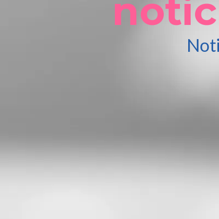
notic
Noti