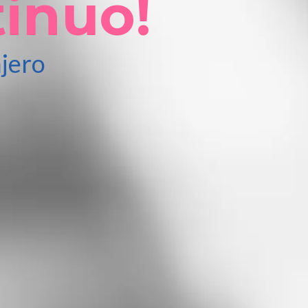
tinuo!
njero